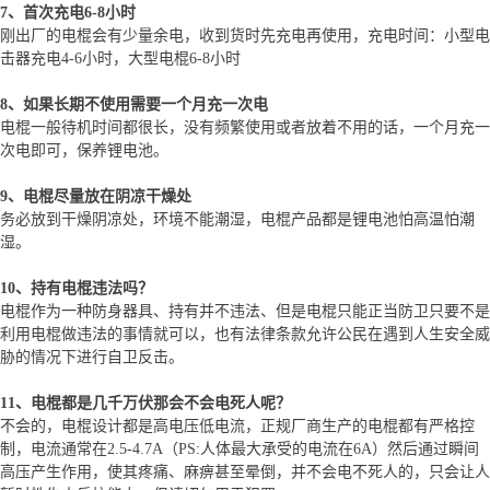
7、首次充电6-8小时
刚出厂的电棍会有少量余电，收到货时先充电再使用，充电时间：小型电
击器充电4-6小时，大型电棍6-8小时
8、如果长期不使用需要一个月充一次电
电棍一般待机时间都很长，没有频繁使用或者放着不用的话，一个月充一
次电即可，保养锂电池。
9、电棍尽量放在阴凉干燥处
务必放到干燥阴凉处，环境不能潮湿，电棍产品都是锂电池怕高温怕潮
湿。
10、持有电棍违法吗？
电棍作为一种防身器具、持有并不违法、但是电棍只能正当防卫只要不是
利用电棍做违法的事情就可以，也有法律条款允许公民在遇到人生安全威
胁的情况下进行自卫反击。
11、电棍都是几千万伏那会不会电死人呢？
不会的，电棍设计都是高电压低电流，正规厂商生产的电棍都有严格控
制，电流通常在2.5-4.7A（PS:人体最大承受的电流在6A）然后通过瞬间
高压产生作用，使其疼痛、麻痹甚至晕倒，并不会电不死人的，只会让人