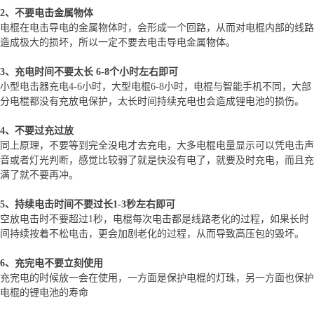
2、不要电击金属物体
电棍在电击导电的金属物体时，会形成一个回路，从而对电棍内部的线路
造成极大的损坏，所以一定不要去电击导电金属物体。
3、充电时间不要太长 6-8个小时左右即可
小型电击器充电4-6小时，大型电棍6-8小时，电棍与智能手机不同，大部
分电棍都没有充放电保护，太长时间持续充电也会造成锂电池的损伤。
4、不要过充过放
同上原理，不要等到完全没电才去充电，大多电棍电量显示可以凭电击声
音或者灯光判断，感觉比较弱了就是快没有电了，就要及时充电，而且充
满了就不要再冲。
5、持续电击时间不要过长1-3秒左右即可
空放电击时不要超过1秒，电棍每次电击都是线路老化的过程，如果长时
间持续按着不松电击，更会加剧老化的过程，从而导致高压包的毁坏。
6、充完电不要立刻使用
充完电的时候放一会在使用，一方面是保护电棍的灯珠，另一方面也保护
电棍的锂电池的寿命