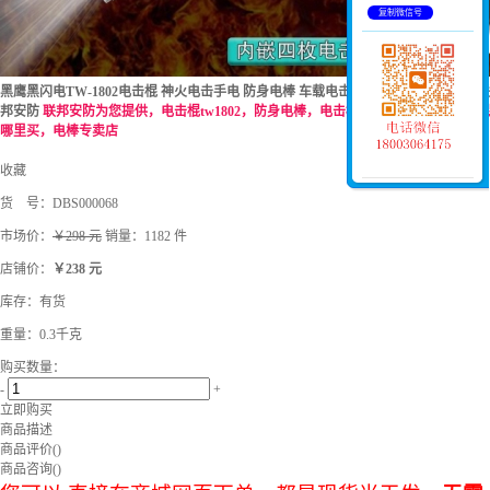
复制微信号
黑鹰黑闪电TW-1802电击棍 神火电击手电 防身电棒 车载电击棍 高压电击强光手电-联
邦安防
联邦安防为您提供，电击棍tw1802，防身电棒，电击棍9000万伏，防身电击棍
哪里买，电棒专卖店
收藏
货 号：
DBS000068
市场价：
￥298 元
销量：1182 件
店铺价：
￥238 元
库存：
有货
重量：0.3千克
购买数量：
-
+
立即购买
商品描述
商品评价(
)
商品咨询(
)