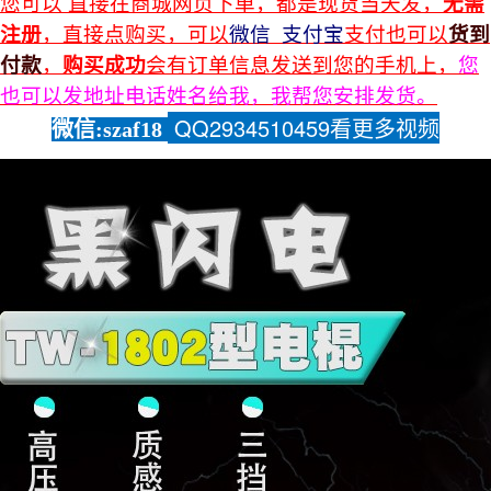
您可以 直接在商城网页下单，都是现货当天发，
无需
注册
，直接点购买，可以
微信 支付宝
支付也可以
货到
付款
，
购买成功
会有订单信息发送到您的手机上，
您
也可以发地址电话姓名给我，我帮您安排发货。
QQ2934510459看更多
视频
微信:szaf18