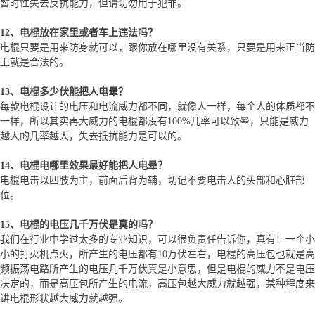
暂时性失去反抗能力，但请切勿用于犯罪。
12、电棍放在家里或者车上违法吗？
电棍只要是用来防身就可以，跟你放在哪里没有关系，只要是用来正当防
卫就是合法的。
13、电棍多少伏能把人电晕？
每款电棍设计的电压和电流威力都不同，就像人一样，每个人的体质都不
一样，所以其实再大威力的电棍都没有100%几率可以致晕，只能是威力
越大的几率越大，失去抵抗能力是可以的。
14、电棍电哪里效果最好能把人电晕？
电棍电击以四肢为主，前面后背为辅，切记不要电击人的头部和心脏部
位。
15、电棍的电压几千万伏是真的吗？
我们在行业中学过太多的专业知识，可以很负责任告诉你，真有！一个小
小的打火机点火，所产生的电压都有10万伏左右，电棍的高压包也就是高
频振荡电路所产生的电压几千万伏真是小意思，但是电棍的威力不是电压
决定的，而是高压包所产生的电流，高压包越大威力就越强，某种程度来
讲电棍形状越大威力就越强。