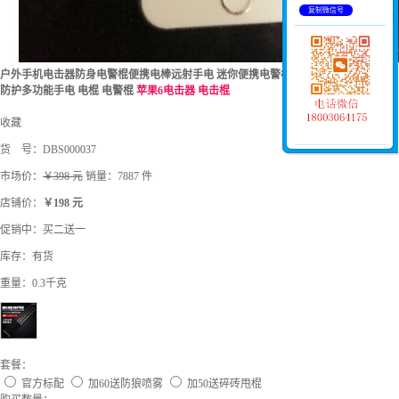
复制微信号
户外手机电击器防身电警棍便携电棒远射手电 迷你便携电警棍充电筒电器 防狼居家
防护多功能手电 电棍 电警棍
苹果6电击器 电击棍
收藏
货 号：
DBS000037
市场价：
￥398 元
销量：7887 件
店铺价：
￥198 元
促销中：买二送一
库存：
有货
重量：0.3千克
套餐：
官方标配
加60送防狼喷雾
加50送碎砖甩棍