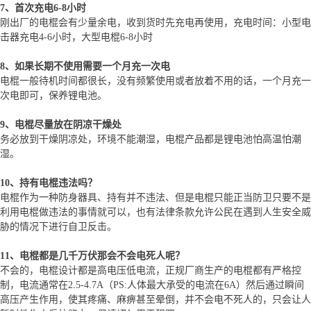
7、首次充电6-8小时
刚出厂的电棍会有少量余电，收到货时先充电再使用，充电时间：小型电
击器充电4-6小时，大型电棍6-8小时
8、如果长期不使用需要一个月充一次电
电棍一般待机时间都很长，没有频繁使用或者放着不用的话，一个月充一
次电即可，保养锂电池。
9、电棍尽量放在阴凉干燥处
务必放到干燥阴凉处，环境不能潮湿，电棍产品都是锂电池怕高温怕潮
湿。
10、持有电棍违法吗？
电棍作为一种防身器具、持有并不违法、但是电棍只能正当防卫只要不是
利用电棍做违法的事情就可以，也有法律条款允许公民在遇到人生安全威
胁的情况下进行自卫反击。
11、电棍都是几千万伏那会不会电死人呢？
不会的，电棍设计都是高电压低电流，正规厂商生产的电棍都有严格控
制，电流通常在2.5-4.7A（PS:人体最大承受的电流在6A）然后通过瞬间
高压产生作用，使其疼痛、麻痹甚至晕倒，并不会电不死人的，只会让人