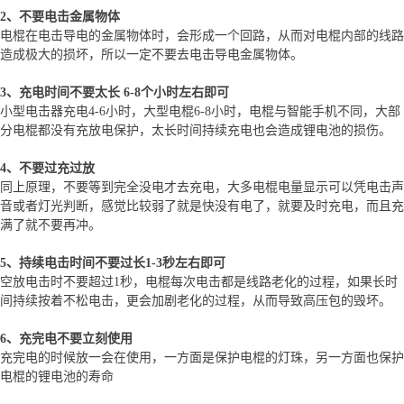
2、不要电击金属物体
电棍在电击导电的金属物体时，会形成一个回路，从而对电棍内部的线路
造成极大的损坏，所以一定不要去电击导电金属物体。
3、充电时间不要太长 6-8个小时左右即可
小型电击器充电4-6小时，大型电棍6-8小时，电棍与智能手机不同，大部
分电棍都没有充放电保护，太长时间持续充电也会造成锂电池的损伤。
4、不要过充过放
同上原理，不要等到完全没电才去充电，大多电棍电量显示可以凭电击声
音或者灯光判断，感觉比较弱了就是快没有电了，就要及时充电，而且充
满了就不要再冲。
5、持续电击时间不要过长1-3秒左右即可
空放电击时不要超过1秒，电棍每次电击都是线路老化的过程，如果长时
间持续按着不松电击，更会加剧老化的过程，从而导致高压包的毁坏。
6、充完电不要立刻使用
充完电的时候放一会在使用，一方面是保护电棍的灯珠，另一方面也保护
电棍的锂电池的寿命