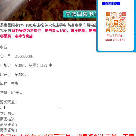
复制微信号
黑鹰黑闪电TW-1802电击棍 神火电击手电 防身电棒 车载电击棍 高压电击强光手电-联
邦安防
联邦安防为您提供，电击棍tw1802，防身电棒，电击棍9000万伏，防身电击棍
哪里买，电棒专卖店
收藏
货 号：
DBS000068
市场价：
￥298 元
销量：1182 件
店铺价：
￥238 元
库存：
有货
重量：0.3千克
购买数量：
-
+
立即购买
商品描述
商品评价(
)
商品咨询(
)