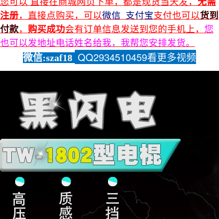
您可以 直接在商城网页下单，都是现货当天发，
无需
注册
，直接点购买，可以
微信 支付宝
支付也可以
货到
付款
，
购买成功
会有订单信息发送到您的手机上，
您
也可以发地址电话姓名给我，我帮您安排发货。
QQ2934510459看更多
视频
微信:szaf18