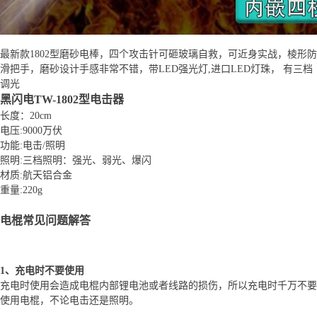
最新款1802型磨砂电棒，四个攻击针可砸玻璃自救，可近身实战，棱形防
滑把手，磨砂设计手感非常不错，带LED强光灯,进口LED灯珠， 有三档
调光
黑闪电TW-1802型电击器
长度：20cm
电压:9000万伏
功能:电击/照明
照明:三档照明：强光、弱光、爆闪
材质:航天铝合金
重量:220g
电棍常见问题解答
1、充电时不要使用
充电时使用会造成电棍内部锂电池或者线路的损伤，所以充电时千万不要
使用电棍，不论电击还是照明。