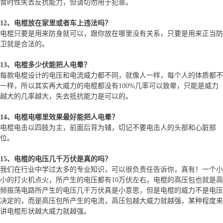
暂时性失去反抗能力，但请切勿用于犯罪。
12、电棍放在家里或者车上违法吗？
电棍只要是用来防身就可以，跟你放在哪里没有关系，只要是用来正当防
卫就是合法的。
13、电棍多少伏能把人电晕？
每款电棍设计的电压和电流威力都不同，就像人一样，每个人的体质都不
一样，所以其实再大威力的电棍都没有100%几率可以致晕，只能是威力
越大的几率越大，失去抵抗能力是可以的。
14、电棍电哪里效果最好能把人电晕？
电棍电击以四肢为主，前面后背为辅，切记不要电击人的头部和心脏部
位。
15、电棍的电压几千万伏是真的吗？
我们在行业中学过太多的专业知识，可以很负责任告诉你，真有！一个小
小的打火机点火，所产生的电压都有10万伏左右，电棍的高压包也就是高
频振荡电路所产生的电压几千万伏真是小意思，但是电棍的威力不是电压
决定的，而是高压包所产生的电流，高压包越大威力就越强，某种程度来
讲电棍形状越大威力就越强。