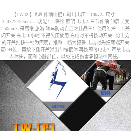
【TW-09】也叫伸缩电棍1. 输出电压：10kv2.. 尺寸：
320×75×50mm二. 功能：1.警笛 照明 电击2. 三节伸缩 伸展长度
550mm3. 是居家 旅游 随车防劫自卫之佳品三：使用维护： 1.关
闭开关 充电10小时 不得欠压使用 充电时不得按动开关2.灯上方
的开关推移一档为照明，推移二档为报警 电击时先把尾端开关
置ON位，再按下侧开关弹出伸缩棍体 再按即可电击3. 严禁电击
人体头，面和心脏部位，以免造成伤害承担法律责任。