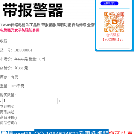
复制微信号
TW-09伸缩电棍 军工品质 带报警器 照明功能 自动伸缩 全身环绕电击
防身棒强光手
电筒强光女子防狼防身用
收藏
货 号：
DBS000051
市场价：
￥688 元
销量：0 件
店铺价：
￥358 元
库存：
有货
重量：0.65千克
购买数量：
-
+
立即购买
商品描述
商品评价(
)
商品咨询(
)
QQ 1084574671看更多
视频