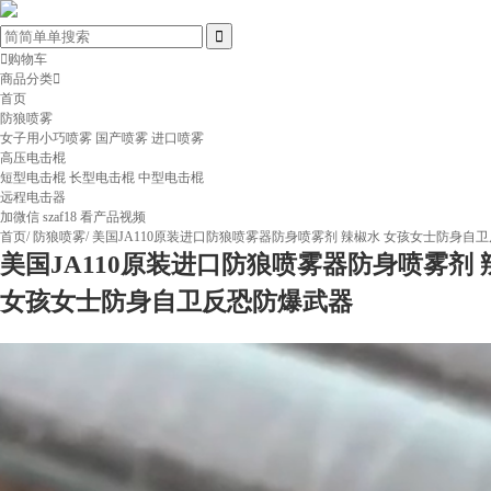

购物车
商品分类

首页
防狼喷雾
女子用小巧喷雾
国产喷雾
进口喷雾
高压电击棍
短型电击棍
长型电击棍
中型电击棍
远程电击器
加微信 szaf18 看产品视频
首页
/
防狼喷雾
/
美国JA110原装进口防狼喷雾器防身喷雾剂 辣椒水 女孩女士防身自
美国JA110原装进口防狼喷雾器防身喷雾剂
女孩女士防身自卫反恐防爆武器