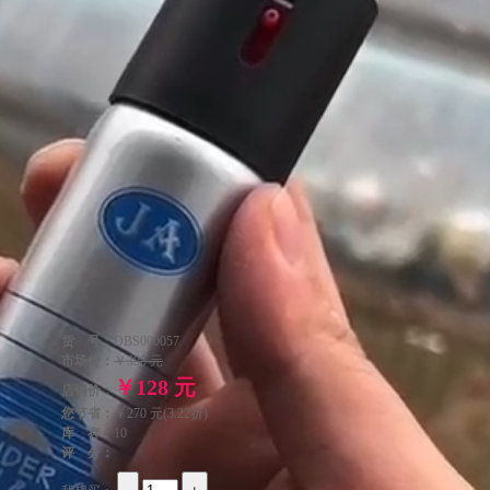
货 号：
DBS000057
市场价：
￥398 元
￥128 元
店铺价：
您节省：
￥270 元(3.22折)
库 存：
10
评 分：