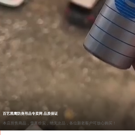
百艺黑鹰防身用品专卖网 品质保证
本店所售商品，货真价实，绝无次品，各位新老客户可放心购买！