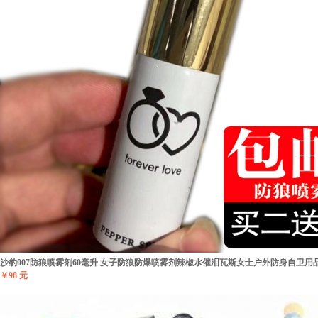
沙豹007防狼喷雾剂60毫升 女子防狼防爆喷雾剂辣椒水催泪瓦斯女士户外防身自卫
￥98 元