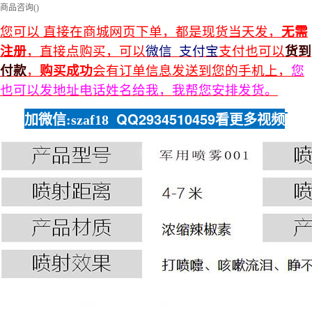
商品咨询(
)
您可以 直接在商城网页下单，都是现货当天发，
无需
注册
，直接点购买，可以
微信 支付宝
支付也可以
货到
付款
，
购买成功
会有订单信息发送到您的手机上，
您
也可以发地址电话姓名给我，我帮您安排发货。
加
QQ2934510459看更多视频
微信:szaf18