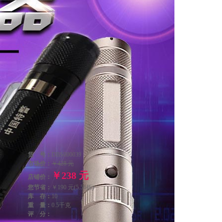
货 号：
DBS000039
市场价：
￥428 元
￥238 元
店铺价：
您节省：
￥190 元(5.56折)
库 存：
10
重 量：
0.5千克
评 分：