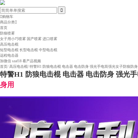

购物车
商品分类

首页
防狼喷雾
女子用小巧喷雾
国产喷雾
进口喷雾
高压电击棍
短型电击棍
长型电击棍
中型电击棍
远程电击器
加微信 szaf18 看产品视频
首页
/
高压电击棍
/
特警H1 防狼电击棍 电击器 电击防身 强光手电筒强光女子防狼防
特警H1 防狼电击棍 电击器 电击防身 强
身用