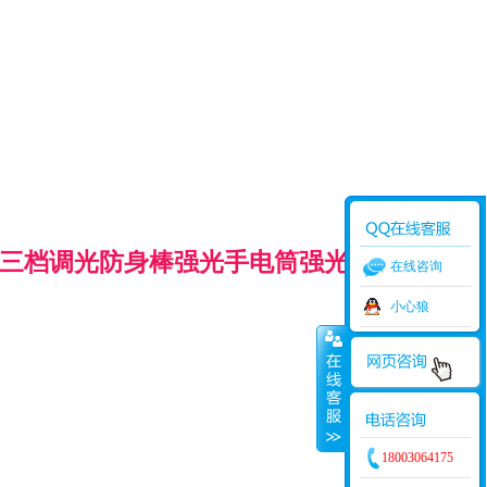
炮三档调光防身棒强光手电筒强光女子防狼防
在线咨询
小心狼
18003064175