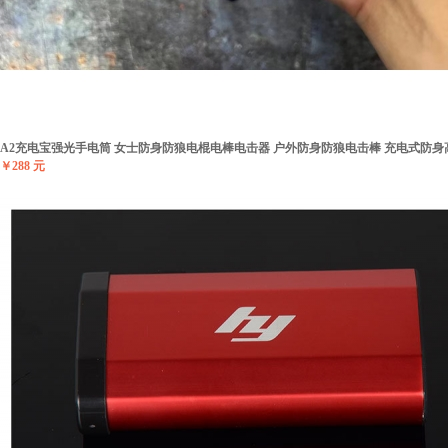
A2充电宝强光手电筒 女士防身防狼电棍电棒电击器 户外防身防狼电击棒 充电式防
￥288 元