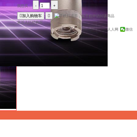
-
+
我想买：

加入购物车

最近
人已经购买
分享到：
QQ空间
新浪微博
腾讯微博
人人网
微信