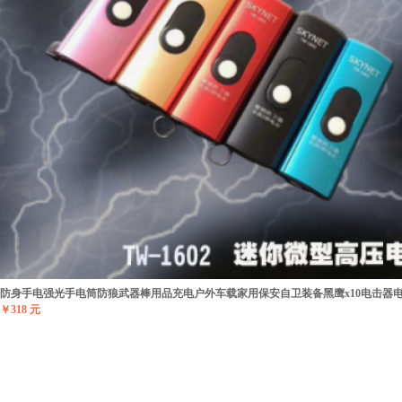
防身手电强光手电筒防狼武器棒用品充电户外车载家用保安自卫装备黑鹰x10电击器
￥318 元