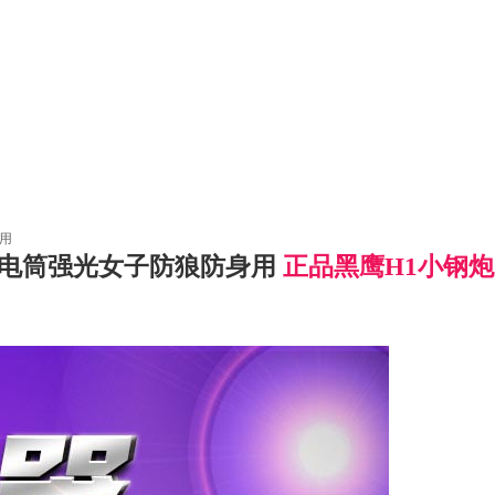
身用
光手电筒强光女子防狼防身用
正品黑鹰H1小钢