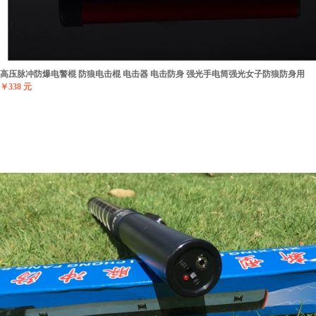
高压脉冲防爆电警棍 防狼电击棍 电击器 电击防身 强光手电筒强光女子防狼防身用
￥338 元