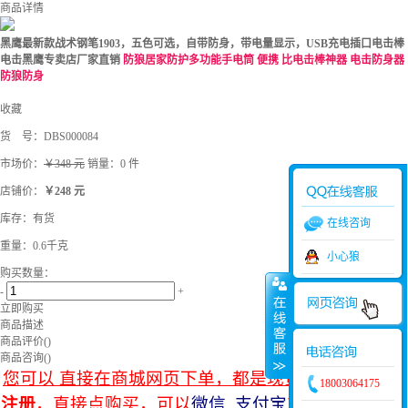
商品详情
黑鹰最新款战术钢笔1903，五色可选，自带防身，带电量显示，USB充电插口电击棒
电击黑鹰专卖店厂家直销
防狼居家防护多功能手电筒 便携 比电击棒神器 电击防身器
防狼防身
收藏
货 号：
DBS000084
市场价：
￥348 元
销量：0 件
店铺价：
￥248 元
库存：
有货
在线咨询
重量：0.6千克
小心狼
购买数量：
-
+
立即购买
商品描述
商品评价(
)
商品咨询(
)
您可以 直接在商城网页下单，都是现货当天发，
无需
18003064175
注册
，直接点购买，可以
微信 支付宝
支付也可以
货到