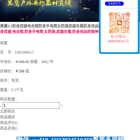
复制微信号
黑鹰X5防身武器电击棍防身手电筒女防狼武器车载防身用品防狼神器强光
黑鹰X5防
身武器,电击棍,防身手电筒,女防狼,武器车载,防身用品防狼神器 强光
收藏
货 号：
DBS000015
市场价：
￥588 元
销量：4882 件
店铺价：
￥260 元
库存：
有货
重量：0.5千克
购买数量：
-
+
立即购买
商品描述
商品评价(
)
商品咨询(
)